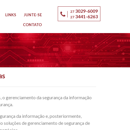
3029-6009
27
LINKS
JUNTE-SE
3441-6263
27
CONTATO
as
s, o gerenciamento da segurança da informação
urança.
rança da informação e, posteriormente,
 soluções de gerenciamento de segurança de
 negócios.