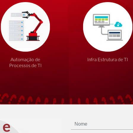
Automação de
Infra Estrutura de TI
Processos de TI
 e