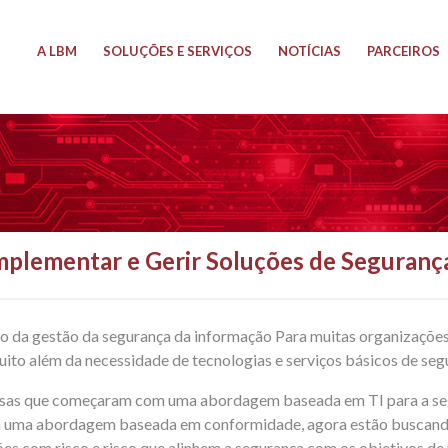
A LBM
SOLUÇÕES E SERVIÇOS
NOTÍCIAS
PARCEIROS
mplementar e Gerir Soluções de Seguranç
o da gestão da segurança da informação Para muitas organizaçõe
uito além da necessidade de tecnologias e serviços básicos de seg
sas que começaram com uma abordagem baseada em TI para a segu
 uma abordagem baseada em conformidade, agora estão buscando
es com risco e risco que alinhem a segurança com os objetivos de