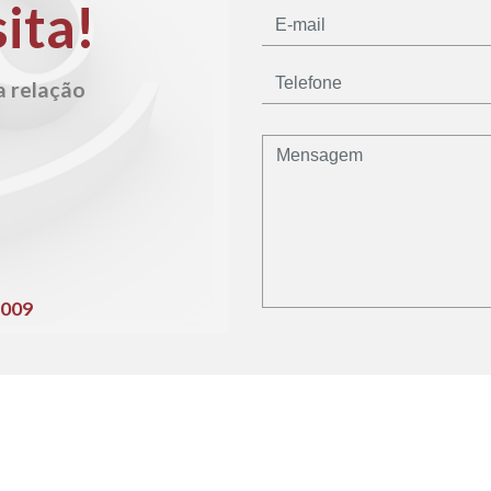
ita!
a relação
6009