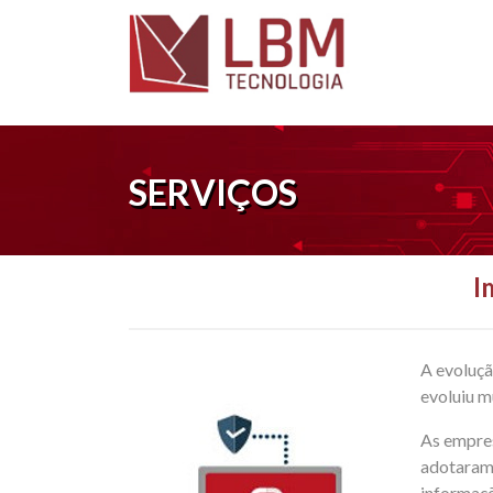
SERVIÇOS
I
A evoluçã
evoluiu m
As empre
adotaram
informaçõ