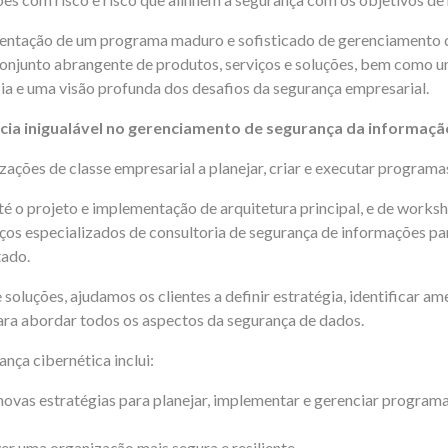
ntação de um programa maduro e sofisticado de gerenciamento d
njunto abrangente de produtos, serviços e soluções, bem como u
ia e uma visão profunda dos desafios da segurança empresarial.
cia inigualável no gerenciamento de segurança da informaçã
ações de classe empresarial a planejar, criar e executar program
até o projeto e implementação de arquitetura principal, e de work
ços especializados de consultoria de segurança de informações pa
tado.
luções, ajudamos os clientes a definir estratégia, identificar ame
para abordar todos os aspectos da segurança de dados.
ança cibernética inclui:
novas estratégias para planejar, implementar e gerenciar program
ver uma organização mais segura e resiliente