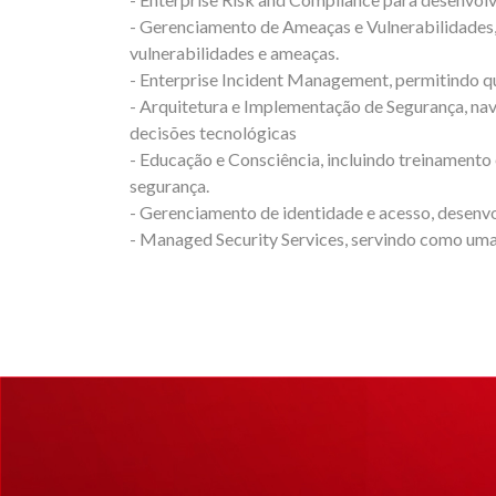
- Gerenciamento de Ameaças e Vulnerabilidades, 
vulnerabilidades e ameaças.
- Enterprise Incident Management, permitindo q
- Arquitetura e Implementação de Segurança, nav
decisões tecnológicas
- Educação e Consciência, incluindo treinament
segurança.
- Gerenciamento de identidade e acesso, desenvol
- Managed Security Services, servindo como uma 