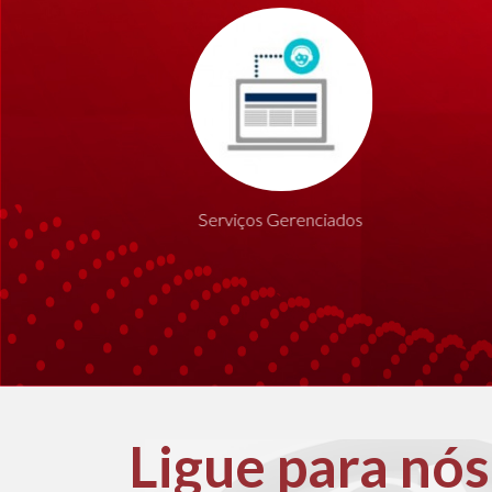
soluções
Serviços Gerenciados
de TI
Ligue para nós