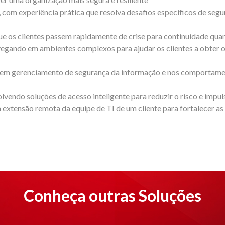
com experiência prática que resolva desafios específicos de segur
ue os clientes passem rapidamente de crise para continuidade qua
egando em ambientes complexos para ajudar os clientes a obter o m
o em gerenciamento de segurança da informação e nos comportamen
vendo soluções de acesso inteligente para reduzir o risco e impul
extensão remota da equipe de TI de um cliente para fortalecer as
Conheça outras Soluções