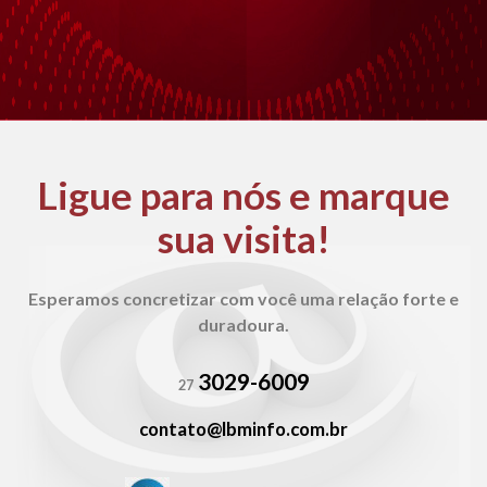
Ligue para nós e
marque
sua visita!
Esperamos concretizar com você uma relação
forte e
duradoura.
3029-6009
27
contato@lbminfo.com.br